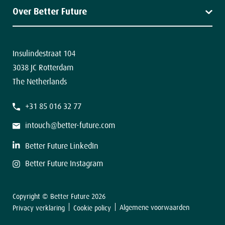
Klantverhalen
Over Better Future
Nieuws
Over ons
Team
Contact
Insulindestraat 104
3038 JC Rotterdam
The Netherlands
+31 85 016 32 77
intouch@better-future.com
Better Future LinkedIn
Better Future Instagram
Copyright © Better Future 2026
Algemene voorwaarden
Privacy verklaring
Cookie policy