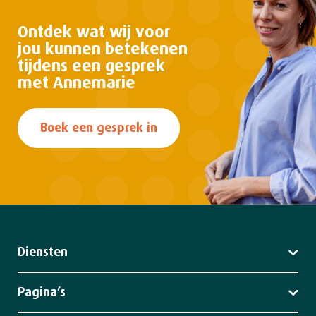
Ontdek wat wij voor
jou kunnen
betekenen
tijdens een gesprek
met Annemarie
Boek een gesprek in
Diensten
Leiderschap
Strategie
Pagina’s
Impact
Diensten