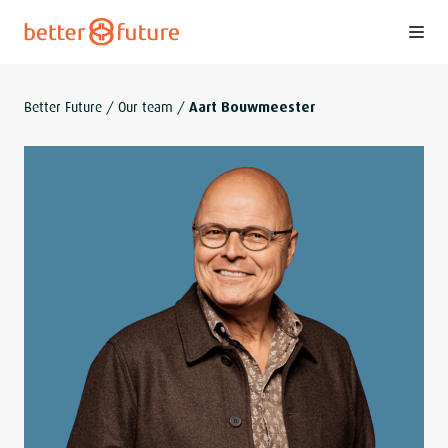
S
k
i
p
Better Future
/
Our team
/
Aart Bouwmeester
t
o
c
o
n
t
e
n
t