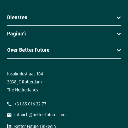
Diensten
Leiderschap
Strategie
Pagina’s
Impact
Diensten
Klantverhalen
Over Better Future
Nieuws
Over ons
Team
Contact
Insulindestraat 104
3038 JC Rotterdam
The Netherlands
+31 85 016 32 77
intouch@better-future.com
Better Future LinkedIn