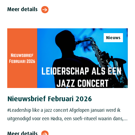
dertigerjaren was ik ervan overtuigd dat ik het beter wist
Meer details
dan mijn toenmalige
Nieuws
Nieuwsbrief Februari 2026
#Leadership like a jazz concert Afgelopen januari werd ik
uitgenodigd voor een Hadra, een soefi‑ritueel waarin dans,
zang en verering samenkomen, geleid door een sjeik. In
Meer details