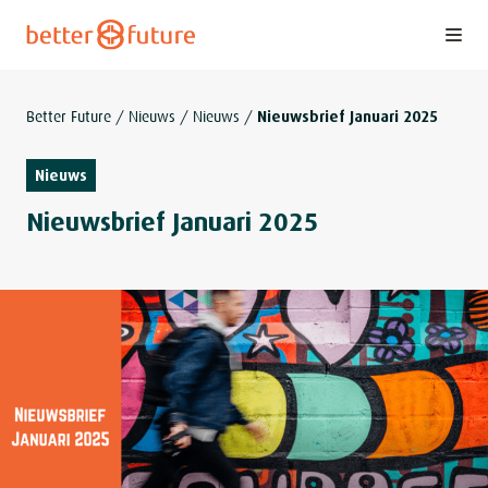
S
k
i
p
Better Future
/
Nieuws
/
Nieuws
/
Nieuwsbrief Januari 2025
t
o
Nieuws
c
Nieuwsbrief Januari 2025
o
n
t
e
n
t