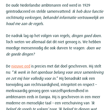
De oude Nederlandse ambtenaren eed werd in 1929
geïntroduceerd en stelde samenvattend:
Ik heb deze functie
rechtmatig verkregen,
behandel
informatie vertrouwelijk en
houd
me aan de regels.
De nadruk lag op het volgen van regels;
dingen goed doen
.
Toch weten we allemaal dat dit niet genoeg is. We hebben
moedige mensennodig die ook durven te vragen:
doen we
de goede dingen?
De
nieuwe eed
is precies met dat doel geschreven. Hij stelt
nu: “
Ik werk in het openbaar belang voor onze samenleving
en zet mij hier volledig voor in
.” Hij benadrukt ook een
toewijding aan rechtvaardigheid, integriteit en respect –
merkwaardig genoeg geen vanzelfsprekendheid in
ambtenaren eeds in Europa. Hij is geschreven in een meer
moderne en menselijke taal – een verschuiving van
‘Ik
beloof de regels te volgen’
naar
‘Ik beloof te dienen wat