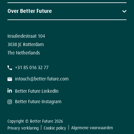
Impact
Diensten
Klantverhalen
Over Better Future
Nieuws
Over ons
Team
Contact
Insulindestraat 104
3038 JC Rotterdam
The Netherlands
+31 85 016 32 77
intouch@better-future.com
Better Future LinkedIn
Better Future Instagram
Copyright © Better Future 2026
Algemene voorwaarden
Privacy verklaring
Cookie policy