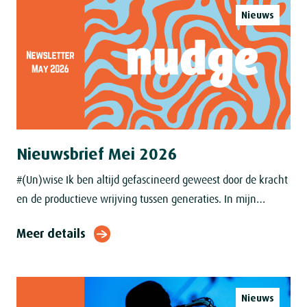
Nieuws
Nieuwsbrief Mei 2026
#(Un)wise Ik ben altijd gefascineerd geweest door de kracht
en de productieve wrijving tussen generaties. In mijn
dertigerjaren was ik ervan overtuigd dat ik het beter wist
Meer details
dan mijn toenmalige
Nieuws