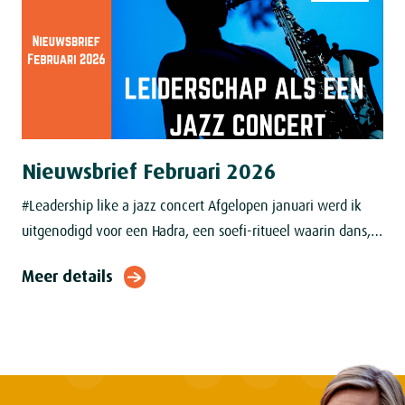
Nieuwsbrief Februari 2026
#Leadership like a jazz concert Afgelopen januari werd ik
uitgenodigd voor een Hadra, een soefi‑ritueel waarin dans,
zang en verering samenkomen, geleid door een sjeik. In
Meer details
een kleine kamer in