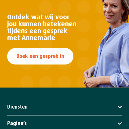
Ontdek wat wij voor
jou kunnen
betekenen
tijdens een gesprek
met Annemarie
Boek een gesprek in
Diensten
Leiderschap
Strategie
Pagina’s