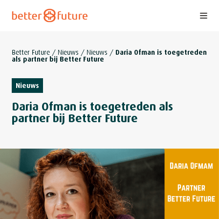
S
k
i
p
Better Future
/
Nieuws
/
Nieuws
/
Daria Ofman is toegetreden
als partner bij Better Future
t
o
Nieuws
c
o
Daria Ofman is toegetreden als
n
partner bij Better Future
t
e
n
t