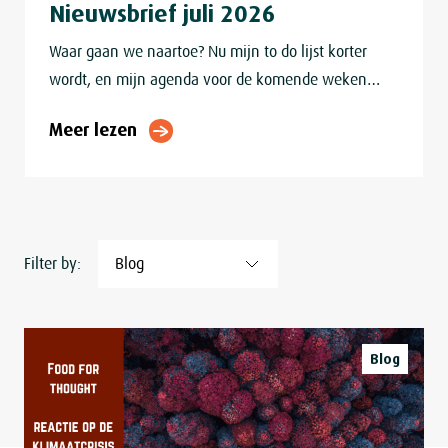
Nieuwsbrief juli 2026
Waar gaan we naartoe? Nu mijn to do lijst korter
wordt, en mijn agenda voor de komende weken
vrijwel leeg is, begint het dagdromen ernstigere
Meer lezen
vormen aan te nemen. Over
Filter by:
Blog