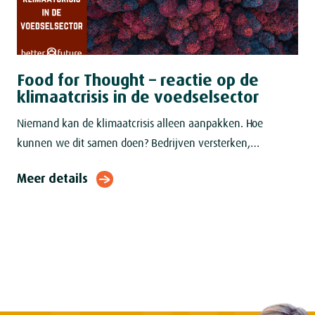
Food for Thought – reactie op de
klimaatcrisis in de voedselsector
Niemand kan de klimaatcrisis alleen aanpakken. Hoe
kunnen we dit samen doen? Bedrijven versterken,
industrieën transformeren en mensen mobiliseren om de
Meer details
klimaatverandering tegen te gaan? Urgentie is een cruciale
hefboom