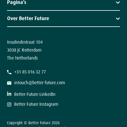
Strategie
Pagina’s
Impact
Diensten
Klantverhalen
Over Better Future
Nieuws
Over ons
Team
Contact
Insulindestraat 104
3038 JC Rotterdam
The Netherlands
+31 85 016 32 77
intouch@better-future.com
Better Future LinkedIn
Better Future Instagram
Copyright © Better Future 2026