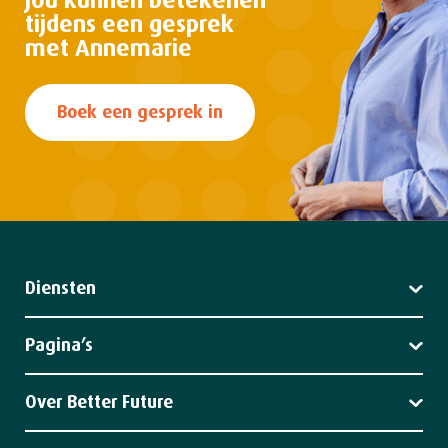
jou kunnen
betekenen
tijdens een gesprek
met Annemarie
Boek een gesprek in
Diensten
Leiderschap
Strategie
Pagina’s
Impact
Diensten
Klantverhalen
Over Better Future
Nieuws
Over ons