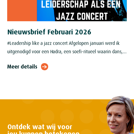
Nieuwsbrief Februari 2026
#Leadership like a jazz concert Afgelopen januari werd ik
uitgenodigd voor een Hadra, een soefi‑ritueel waarin dans,
zang en verering samenkomen, geleid door een sjeik. In
Meer details
een kleine kamer in
Ontdek wat wij voor