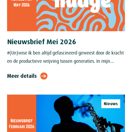
Nieuwsbrief Mei 2026
#(Un)wise Ik ben altijd gefascineerd geweest door de kracht
en de productieve wrijving tussen generaties. In mijn
dertigerjaren was ik ervan overtuigd dat ik het beter wist
Meer details
dan mijn toenmalige
Nieuws