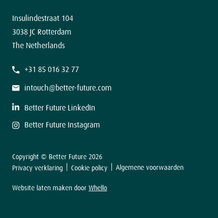
Team
Contact
Insulindestraat 104
3038 JC Rotterdam
The Netherlands
+31 85 016 32 77
intouch@better-future.com
Better Future LinkedIn
Better Future Instagram
Copyright © Better Future 2026
Algemene voorwaarden
Privacy verklaring
Cookie policy
Website laten maken door
Whello