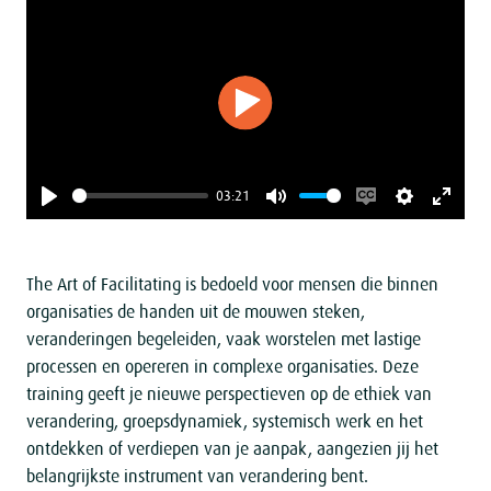
P
l
a
03:21
y
P
M
E
S
E
l
u
n
e
n
a
t
a
t
t
The Art of Facilitating is bedoeld voor mensen die binnen
y
e
b
t
e
organisaties de handen uit de mouwen steken,
l
i
r
veranderingen begeleiden, vaak worstelen met lastige
processen en opereren in complexe organisaties. Deze
e
n
f
training geeft je nieuwe perspectieven op de ethiek van
c
g
u
verandering, groepsdynamiek, systemisch werk en het
a
s
l
ontdekken of verdiepen van je aanpak, aangezien jij het
p
l
belangrijkste instrument van verandering bent.
t
s