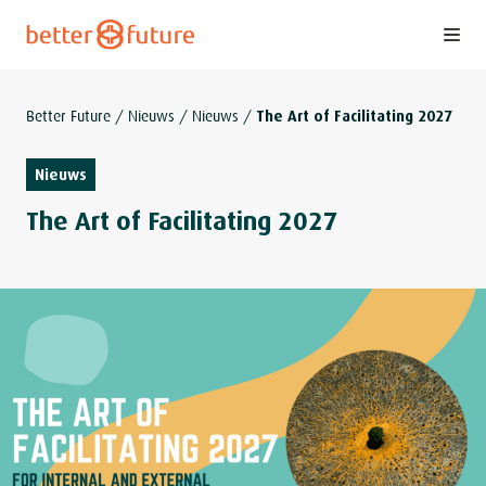
S
k
i
p
Better Future
/
Nieuws
/
Nieuws
/
The Art of Facilitating 2027
t
o
Nieuws
c
The Art of Facilitating 2027
o
n
t
e
n
t