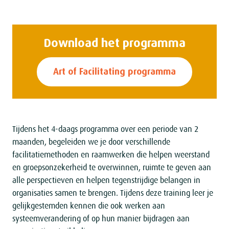
i
c
o
r
n
e
Download het programma
s
e
n
Art of Facilitating programma
Tijdens het 4-daags programma over een periode van 2
maanden, begeleiden we je door verschillende
facilitatiemethoden en raamwerken die helpen weerstand
en groepsonzekerheid te overwinnen, ruimte te geven aan
alle perspectieven en helpen tegenstrijdige belangen in
organisaties samen te brengen. Tijdens deze training leer je
gelijkgestemden kennen die ook werken aan
systeemverandering of op hun manier bijdragen aan